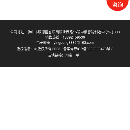
公司地址：佛山市顺德区杏坛镇顺业西路15号中集智能制造中心9栋803
销售热线：13392459530
电子邮箱：yingpeng8886@163.com
版权信息：© 版权所有 2023
-
备案号
粤ICP备2022033473号-3
友情链接：
淘宝下单